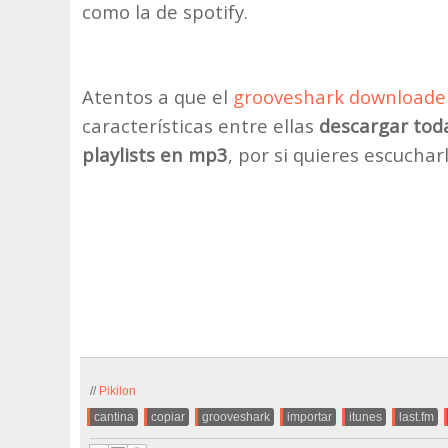
como la de spotify.
Atentos a que el
grooveshark downloade
características entre ellas
descargar toda
playlists en mp3
, por si quieres escuchar
//
Pikilon
.
cantina
,
copiar
,
grooveshark
,
importar
,
itunes
,
last.fm
,