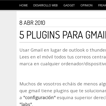
HOME
DESARROLLO WEB
GADGET
OPINION
FREA
8 ABR 2010
5 PLUGINS PARA GMAI
Usar Gmail en lugar de outlook o thunder
Lees en el móvil todos tus correos centra
marca en cualquier ordenador/dispositivo
Muchos de vosotros echáis de menos algu
que gmail tiene plugins que te soluciona
a
"configuración"
esquina superior derec
"labs"
.