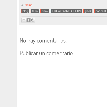
//
Pikilon
.
blog
,
fallo
,
freak
,
FREAKS AND GEEKS
,
geek
,
podcast
No hay comentarios:
Publicar un comentario