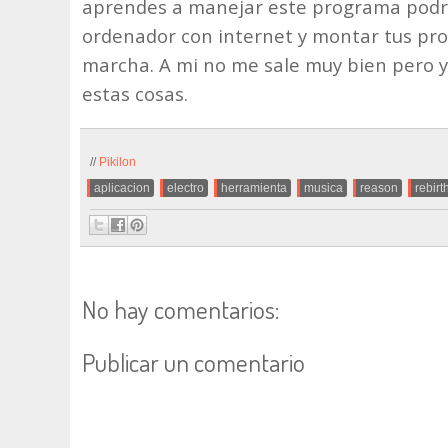
aprendes a manejar este programa podrás
ordenador con internet y montar tus pro
marcha. A mi no me sale muy bien pero y
estas cosas.
//
Pikilon
.
aplicacion
,
electro
,
herramienta
,
musica
,
reason
,
rebirt
No hay comentarios:
Publicar un comentario